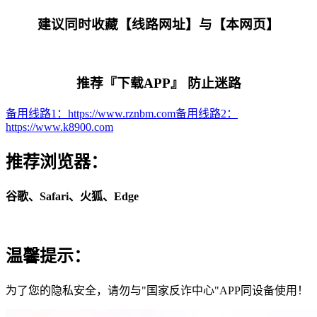
建议同时收藏【线路网址】与【本网页】
推荐『下载APP』 防止迷路
备用线路
1
：
https://www.rznbm.com
备用线路
2
：
https://www.k8900.com
推荐浏览器：
谷歌、Safari、火狐、Edge
温馨提示：
为了您的隐私安全，请勿与"国家反诈中心"APP同设备使用！