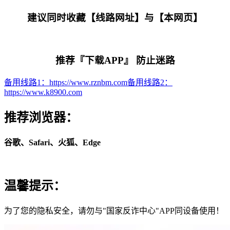
建议同时收藏【线路网址】与【本网页】
推荐『下载APP』 防止迷路
备用线路
1
：
https://www.rznbm.com
备用线路
2
：
https://www.k8900.com
推荐浏览器：
谷歌、Safari、火狐、Edge
温馨提示：
为了您的隐私安全，请勿与"国家反诈中心"APP同设备使用！