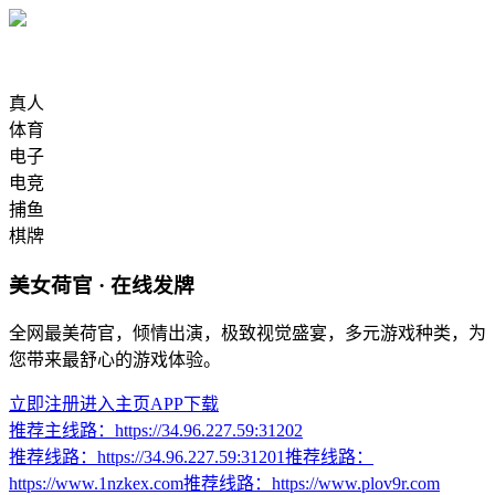
真人
体育
电子
电竞
捕鱼
棋牌
美女荷官 · 在线发牌
全网最美荷官，倾情出演，极致视觉盛宴，多元游戏种类，为
您带来最舒心的游戏体验。
立即注册
进入主页
APP下载
推荐主线路：
https://34.96.227.59:31202
推荐线路：
https://34.96.227.59:31201
推荐线路：
https://www.1nzkex.com
推荐线路：
https://www.plov9r.com