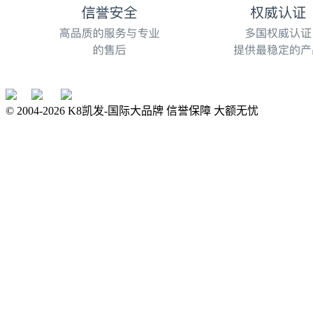
© 2004-
2026
K8凯发-国际大品牌 信誉保障 大额无忧