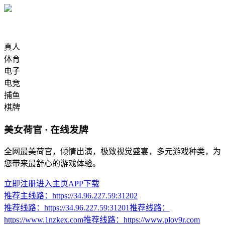
真人
体育
电子
电竞
捕鱼
棋牌
美女荷官 · 在线发牌
全网最美荷官，倾情出演，极致视觉盛宴，多元游戏种类，为
您带来最舒心的游戏体验。
立即注册
进入主页
APP下载
推荐主线路：
https://34.96.227.59:31202
推荐线路：
https://34.96.227.59:31201
推荐线路：
https://www.1nzkex.com
推荐线路：
https://www.plov9r.com