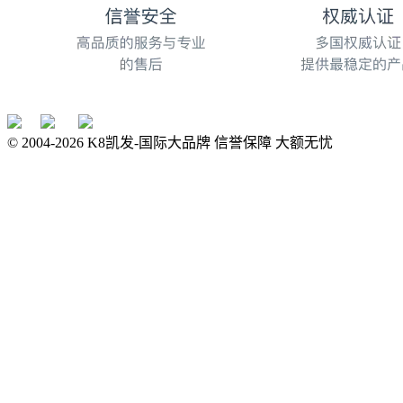
© 2004-
2026
K8凯发-国际大品牌 信誉保障 大额无忧