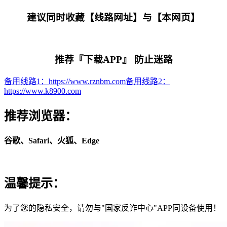
建议同时收藏【线路网址】与【本网页】
推荐『下载APP』 防止迷路
备用线路
1
：
https://www.rznbm.com
备用线路
2
：
https://www.k8900.com
推荐浏览器：
谷歌、Safari、火狐、Edge
温馨提示：
为了您的隐私安全，请勿与"国家反诈中心"APP同设备使用！