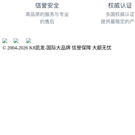
© 2004-
2026
K8凯发-国际大品牌 信誉保障 大额无忧