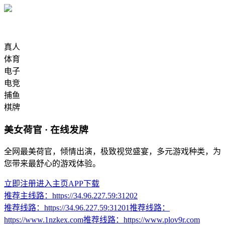
真人
体育
电子
电竞
捕鱼
棋牌
美女荷官 · 在线发牌
全网最美荷官，倾情出演，极致视觉盛宴，多元游戏种类，为
您带来最舒心的游戏体验。
立即注册
进入主页
APP下载
推荐主线路：
https://34.96.227.59:31202
推荐线路：
https://34.96.227.59:31201
推荐线路：
https://www.1nzkex.com
推荐线路：
https://www.plov9r.com