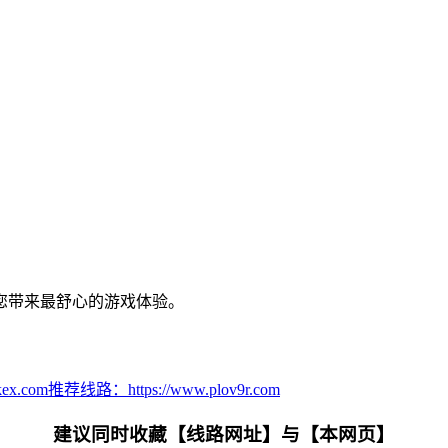
您带来最舒心的游戏体验。
kex.com
推荐线路：
https://www.plov9r.com
建议同时收藏【线路网址】与【本网页】