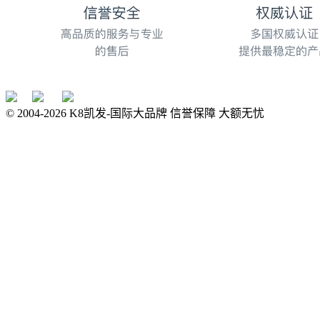
© 2004-
2026
K8凯发-国际大品牌 信誉保障 大额无忧